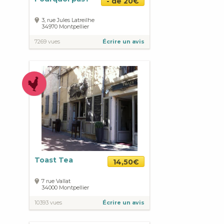
- de 20€
3, rue Jules Latreilhe
34970
Montpellier
7269 vues
Écrire un avis
Toast Tea
14,50€
7 rue Vallat
34000
Montpellier
10393 vues
Écrire un avis