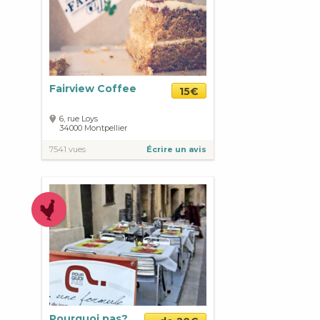
Fairview Coffee
15€
6, rue Loys
34000
Montpellier
7541 vues
Écrire un avis
Pourquoi pas?