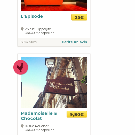
L'Episode
25€
25 rue Hippolyte
34000
Montpellier
6974 vues
Écrire un avis
Mademoiselle &
9,80€
Chocolat
10 rue Roucher
34000
Montpellier