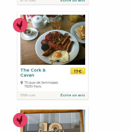
8774 vues
Écrire un avis
The Cork &
17€
Cavan
70 quai de Jemmapes
75010
Paris
9768 vues
Écrire un avis