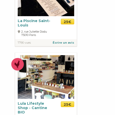
La Piscine Saint-
25€
Louis
2, rue Juliette Dodu
75010
Paris
7790 vues
Écrire un avis
Lula Lifestyle
25€
Shop - Cantine
BIO