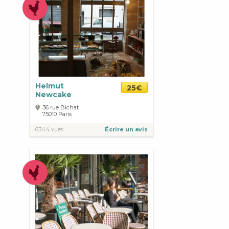
Helmut
25€
Newcake
36 rue Bichat
75010
Paris
6344 vues
Écrire un avis