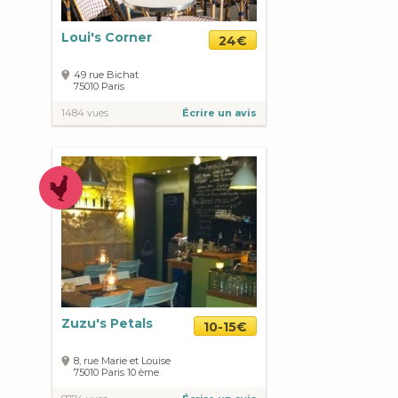
Loui's Corner
24€
49 rue Bichat
75010
Paris
1484 vues
Écrire un avis
Zuzu's Petals
10-15€
8, rue Marie et Louise
75010
Paris
10 ème