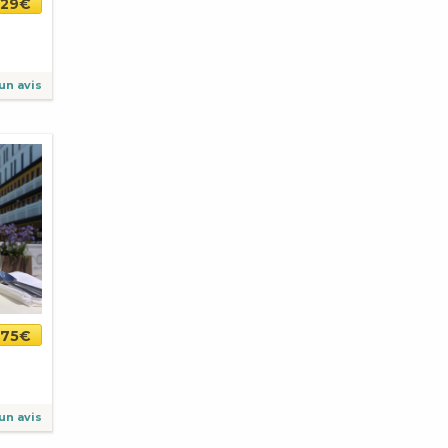
-29€
un avis
75€
un avis