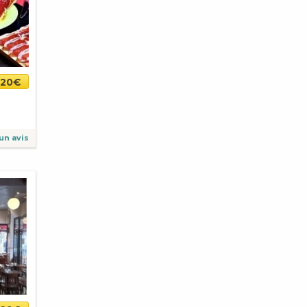
20€
un avis