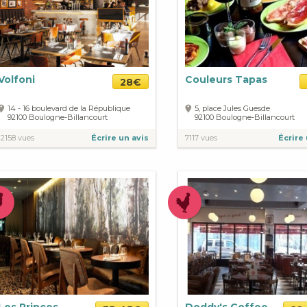
Volfoni
Couleurs Tapas
28€
14 - 16 boulevard de la République
5, place Jules Guesde
92100
Boulogne-Billancourt
92100
Boulogne-Billancourt
12158 vues
Écrire un avis
7117 vues
Écrire 