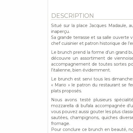
DESCRIPTION
Situé sur la place Jacques Madaule, a
inaperçu.
Sa grande terrasse et sa salle ouverte ve
chef cuisinier et patron historique de l’e
Le brunch prend la forme d’un grand buff
découvre un assortiment de viennoiser
accompagnement de toutes sortes pour l
l’italienne, bien évidemment.
Le brunch est servi tous les dimanches
« Mario » le patron du restaurant se fera
plats proposés.
Nous avons testé plusieurs spécialit
mozzarella di bufala accompagnée d’un f
vous pouvez aussi gouter les plus clas
sautées, champignons, quiches diverses
fromage.
Pour conclure ce brunch en beauté, nous