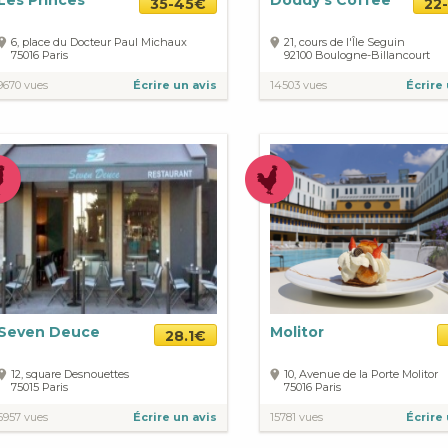
Les Princes
Doddy's Coffee
35-45€
22
6, place du Docteur Paul Michaux
21, cours de l'Île Seguin
75016
Paris
92100
Boulogne-Billancourt
9670 vues
Écrire un avis
14503 vues
Écrire 
Seven Deuce
Molitor
28.1€
12, square Desnouettes
10, Avenue de la Porte Molitor
75015
Paris
75016
Paris
5957 vues
Écrire un avis
15781 vues
Écrire 