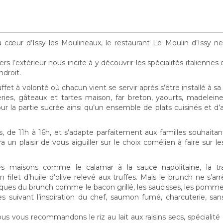
u cœur d’Issy les Moulineaux, le restaurant Le Moulin d’Issy n
rs l’extérieur nous incite à y découvrir les spécialités italiennes 
ndroit.
et à volonté où chacun vient se servir après s’être installé à sa
ies, gâteaux et tartes maison, far breton, yaourts, madeleine
a partie sucrée ainsi qu’un ensemble de plats cuisinés et d’an
, de 11h à 16h, et s’adapte parfaitement aux familles souhaitan
 un plaisir de vous aiguiller sur le choix cornélien à faire sur le
és maisons comme le calamar à la sauce napolitaine, la trad
ilet d’huile d’olive relevé aux truffes. Mais le brunch ne s’arrê
siques du brunch comme le bacon grillé, les saucisses, les pomme
 suivant l’inspiration du chef, saumon fumé, charcuterie, sans
 vous recommandons le riz au lait aux raisins secs, spécialité d