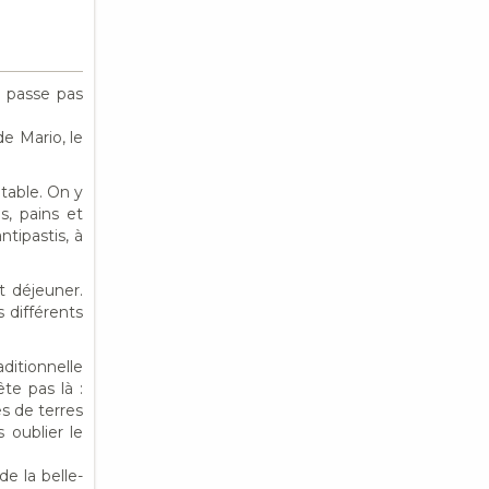
e passe pas
de Mario, le
 table. On y
s, pains et
tipastis, à
t déjeuner.
s différents
itionnelle
te pas là :
s de terres
 oublier le
e la belle-