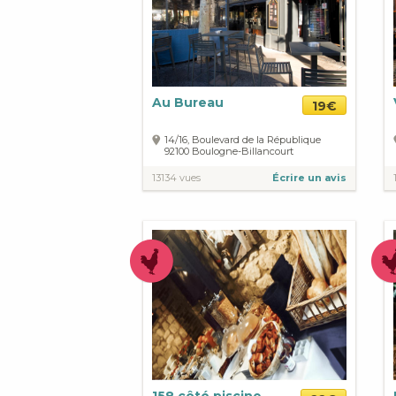
Au Bureau
19€
14/16, Boulevard de la République
92100
Boulogne-Billancourt
13134 vues
Écrire un avis