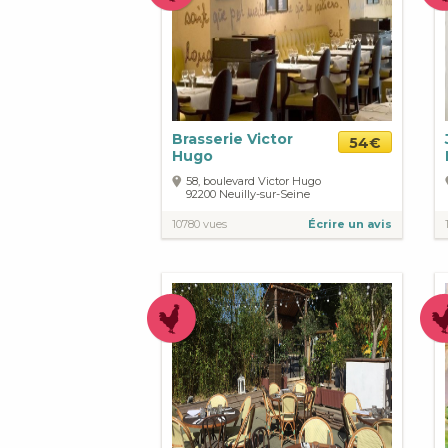
Brasserie Victor
54€
Hugo
58, boulevard Victor Hugo
92200
Neuilly-sur-Seine
10780 vues
Écrire un avis