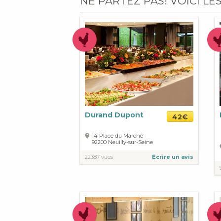
NE PARTEZ PAS! VOICI LE
Durand Dupont
42€
14 Place du Marché
92200
Neuilly-sur-Seine
22387 vues
Écrire un avis