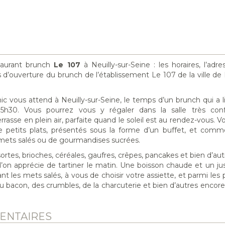
staurant brunch
Le 107
à Neuilly-sur-Seine : les horaires, l’adre
rs d’ouverture du brunch de l’établissement Le 107 de la ville de 
hic vous attend à Neuilly-sur-Seine, le temps d’un brunch qui a 
h30. Vous pourrez vous y régaler dans la salle très conf
rrasse en plein air, parfaite quand le soleil est au rendez-vous. 
e petits plats, présentés sous la forme d’un buffet, et comme
e mets salés ou de gourmandises sucrées.
rtes, brioches, céréales, gaufres, crêpes, pancakes et bien d’aut
n apprécie de tartiner le matin. Une boisson chaude et un ju
les mets salés, à vous de choisir votre assiette, et parmi les pl
u bacon, des crumbles, de la charcuterie et bien d’autres encore
ENTAIRES