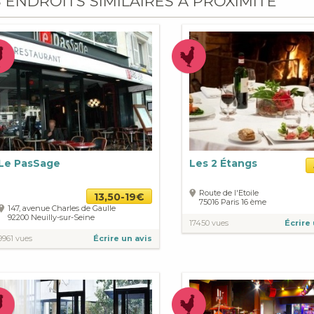
S ENDROITS SIMILAIRES À PROXIMITÉ
Le PasSage
Les 2 Étangs
Route de l'Etoile
13,50-19€
75016
Paris
16 ème
147, avenue Charles de Gaulle
92200
Neuilly-sur-Seine
17450 vues
Écrire 
9961 vues
Écrire un avis