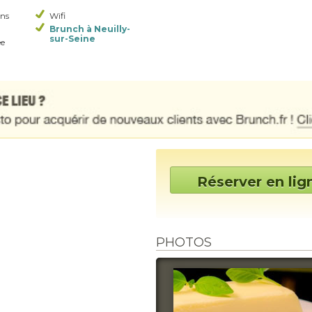
ons
Wifi
Brunch à Neuilly-
sur-Seine
ée
Réserver en lig
PHOTOS