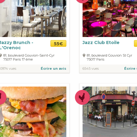
Jazzy Brunch -
Jazz Club Etoile
55€
L'Orenoc
81, boulevard Gouvion-Saint-Cyr
81, boulevard Gouvion St Cyr
75017
Paris
17 ème
75017
Paris
10974 vues
Écrire un avis
6545 vues
Écrire 