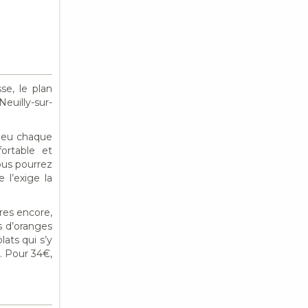
sse, le plan
Neuilly-sur-
lieu chaque
ortable et
Vous pourrez
 l’exige la
res encore,
s d’oranges
ats qui s’y
. Pour 34€,