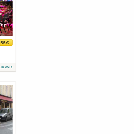
55€
un avis