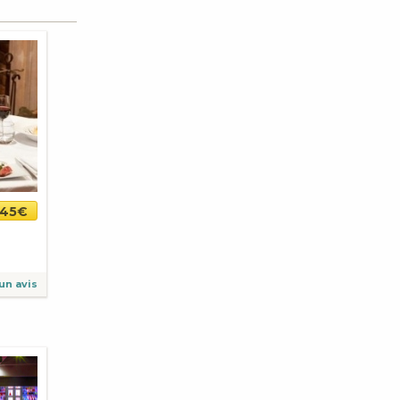
45€
un avis