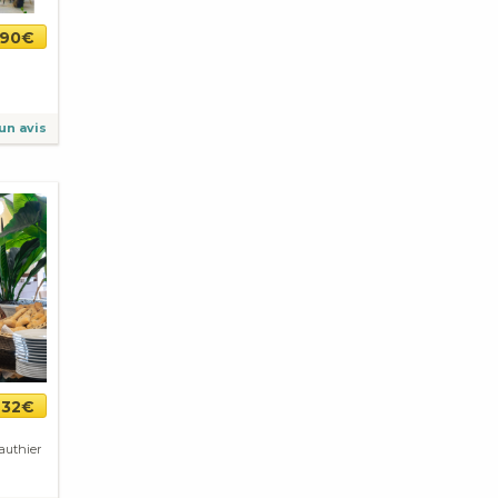
,90€
un avis
32€
authier