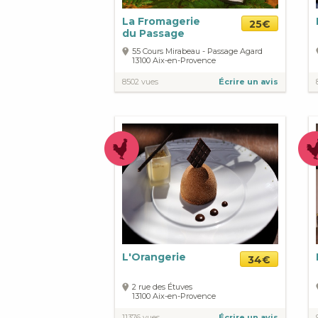
La Fromagerie
25€
du Passage
55 Cours Mirabeau - Passage Agard
13100
Aix-en-Provence
8502 vues
Écrire un avis
L'Orangerie
34€
2 rue des Étuves
13100
Aix-en-Provence
11376 vues
Écrire un avis