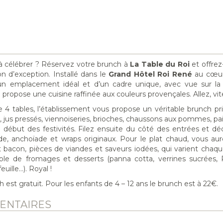
à célébrer ? Réservez votre brunch à
La Table du Roi
et offrez
n d’exception. Installé dans le
Grand Hôtel Roi René
au cœur
’un emplacement idéal et d’un cadre unique, avec vue sur la
propose une cuisine raffinée aux couleurs provençales. Allez, vite 
 tables, l’établissement vous propose un véritable brunch prin
 jus pressés, viennoiseries, brioches, chaussons aux pommes, pa
e début des festivités. Filez ensuite du côté des entrées et d
ade, anchoïade et wraps originaux. Pour le plat chaud, vous aur
 et bacon, pièces de viandes et saveurs iodées, qui varient chaq
ole de fromages et desserts (panna cotta, verrines sucrées, P
euille…). Royal !
h est gratuit. Pour les enfants de 4 – 12 ans le brunch est à 22€.
ENTAIRES