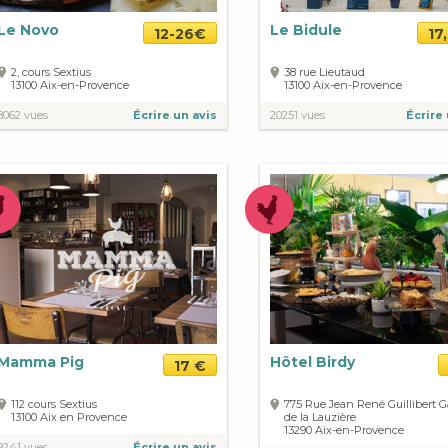
Le Novo
Le Bidule
12-26€
17
2, cours Sextius
38 rue Lieutaud
13100
Aix-en-Provence
13100
Aix-en-Provence
8062 vues
Écrire un avis
20251 vues
Écrire 
Mamma Pig
Hôtel Birdy
17 €
112 cours Sextius
775 Rue Jean René Guillibert G
13100
Aix en Provence
de la Lauzière
13290
Aix-en-Provence
9241 vues
Écrire un avis