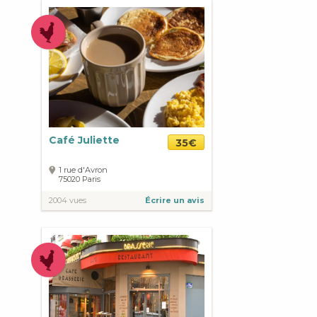
Café Juliette
35€
1 rue d'Avron
75020
Paris
2004 vues
Écrire un avis