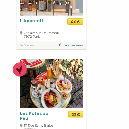
L'Apprenti
40€
257, avenue Daumesnil
75012
Paris
6719 vues
Écrire un avis
Les Potes au
22€
Feu
17, Rue Saint Blaise