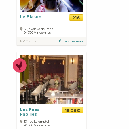
Le Blason
21€
30, avenue de Paris
94300
Vincennes
12298 vues
Écrire un avis
Les Fées
18-26€
Papilles
13, rue Lejemptel
94300
Vincennes