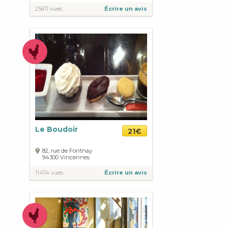
25611 vues
Écrire un avis
Le Boudoir
21€
82, rue de Fontnay
94300
Vincennes
11474 vues
Écrire un avis