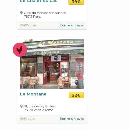
Le Chalet du Lac
39€
Orée du Bois de Vincennes
75012
Paris
10495 vues
Écrire un avis
Le Montana
22€
81, rue des Pyrénées
75020
Paris
20 ème
9360 vues
Écrire un avis