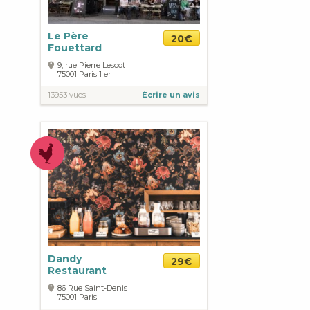
Le Père
20€
Fouettard
9, rue Pierre Lescot
75001
Paris
1 er
13953 vues
Écrire un avis
Dandy
29€
Restaurant
86 Rue Saint-Denis
75001
Paris