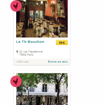
Le Tir-Bouchon
18€
22, rue Tiquetonne
75002
Paris
4959 vues
Écrire un avis