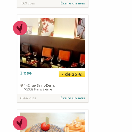
1360 vues
Écrire un avis
J'ose
- de 25 €
147, rue Saint-Denis
75002
Paris
2 ème
6144 vues
Écrire un avis