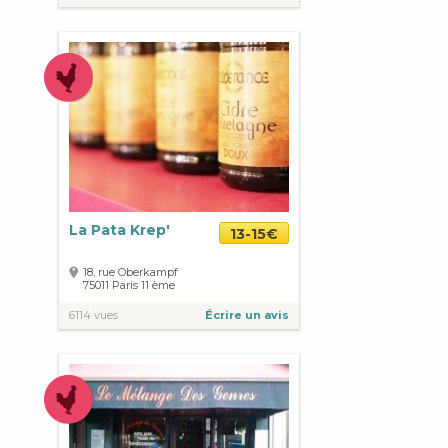
La Pata Krep'
13-15€
18, rue Oberkampf
75011
Paris
11 ème
6114 vues
Écrire un avis