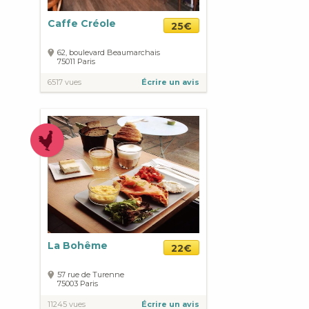
Caffe Créole
25€
62, boulevard Beaumarchais
75011
Paris
6517 vues
Écrire un avis
La Bohême
22€
57 rue de Turenne
75003
Paris
11245 vues
Écrire un avis