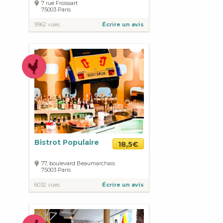
7 rue Froissart
75003
Paris
9962 vues
Écrire un avis
Bistrot Populaire
18,5€
77, boulevard Beaumarchais
75003
Paris
6032 vues
Écrire un avis