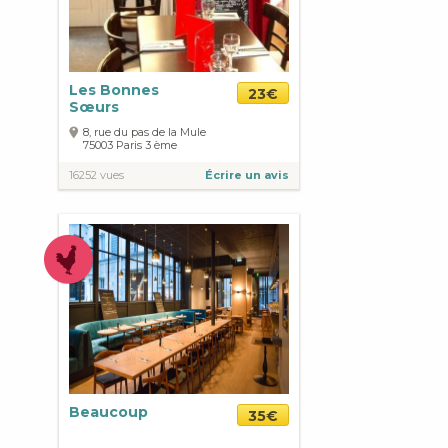
Les Bonnes
23€
Sœurs
8, rue du pas de la Mule
75003
Paris
3 ème
16252 vues
Écrire un avis
Beaucoup
35€