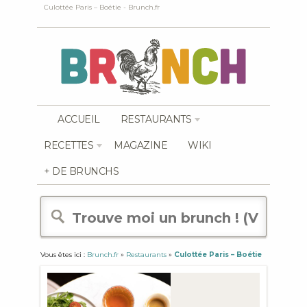
Culottée Paris – Boétie - Brunch.fr
ACCUEIL
RESTAURANTS
RECETTES
MAGAZINE
WIKI
+ DE BRUNCHS
Vous êtes ici :
Brunch.fr
»
Restaurants
»
Culottée Paris – Boétie