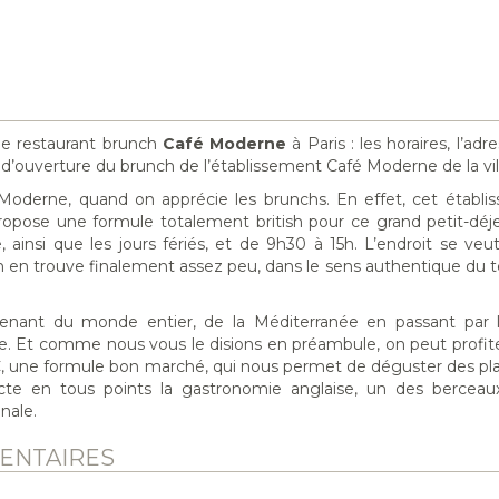
 le restaurant brunch
Café Moderne
à Paris : les horaires, l’adre
rs d’ouverture du brunch de l’établissement Café Moderne de la vil
é Moderne, quand on apprécie les brunchs. En effet, cet établ
pose une formule totalement british pour ce grand petit-déje
ainsi que les jours fériés, et de 9h30 à 15h. L’endroit se ve
on en trouve finalement assez peu, dans le sens authentique du 
ant du monde entier, de la Méditerranée en passant par l’
èce. Et comme nous vous le disions en préambule, on peut profit
 une formule bon marché, qui nous permet de déguster des pl
te en tous points la gastronomie anglaise, un des berceau
nale.
ENTAIRES