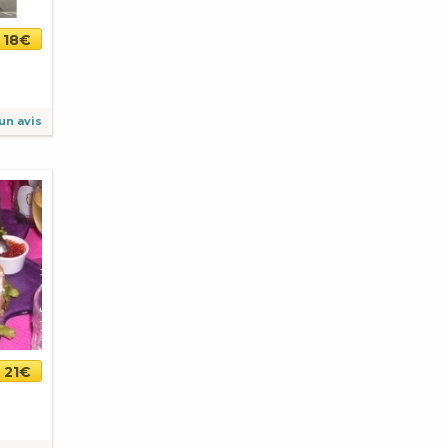
18€
un avis
21€