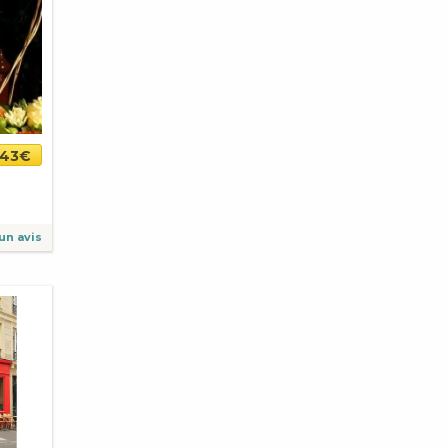
43€
un avis