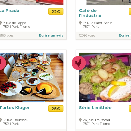
La Pirada
Café de
22€
l'Industrie
7, rue de Lappe
17, Rue Saint-Sabin
75011
Paris
11 ème
75011
Paris
5165 vues
Écrire un avis
12096 vues
Écrire 
Tartes Kluger
Série Limithée
25€
15 rue Trousseau
24, rue Trousseau
75011
Paris
75011
Paris
11 ème