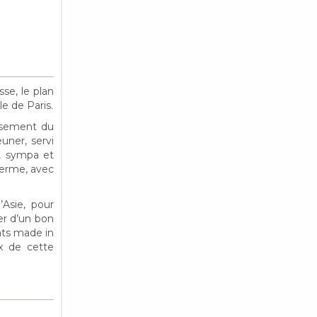
sse, le plan
le de Paris.
issement du
uner, servi
ut sympa et
terme, avec
Asie, pour
er d’un bon
ats made in
x de cette