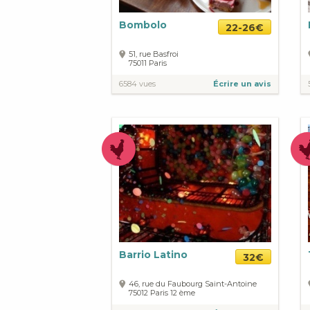
Bombolo
22-26€
51, rue Basfroi
75011
Paris
6584 vues
Écrire un avis
Barrio Latino
32€
46, rue du Faubourg Saint-Antoine
75012
Paris
12 ème