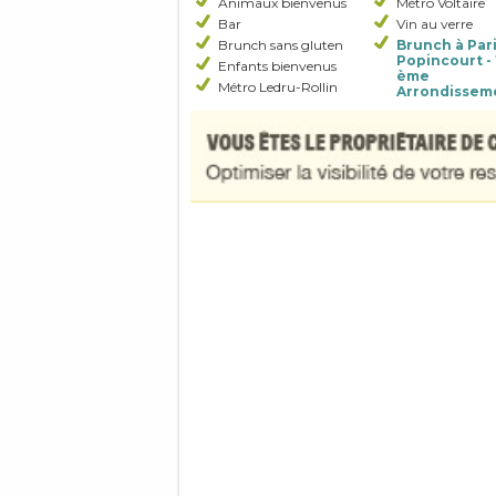
Animaux bienvenus
Métro Voltaire
Bar
Vin au verre
Brunch sans gluten
Brunch à Pari
Popincourt - 
Enfants bienvenus
ème
Métro Ledru-Rollin
Arrondissem