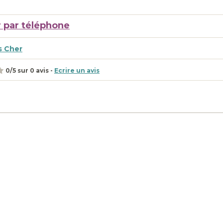
 par téléphone
s Cher
0
/
5
sur
0
avis -
Ecrire un avis