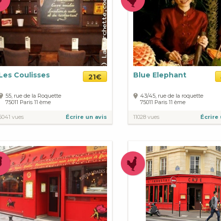
Les Coulisses
Blue Elephant
21€
55, rue de la Roquette
43/45, rue de la roquette
75011
Paris
11 ème
75011
Paris
11 ème
6041 vues
Écrire un avis
11028 vues
Écrire 