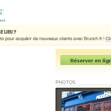
s :
11
ent
Réserver en lig
PHOTOS