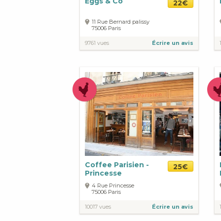
Eggs & Co
22€
11 Rue Bernard palissy
75006
Paris
9761 vues
Écrire un avis
Coffee Parisien -
25€
Princesse
4 Rue Princesse
75006
Paris
10017 vues
Écrire un avis