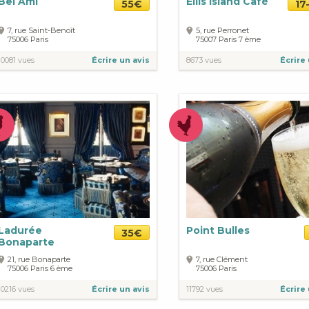
Bel Ami
Ellis Island Café
55€
17
7, rue Saint-Benoît
5, rue Perronet
75006
Paris
75007
Paris
7 ème
10081 vues
Écrire un avis
8673 vues
Écrire 
Ladurée
Point Bulles
35€
Bonaparte
21, rue Bonaparte
7, rue Clément
75006
Paris
6 ème
75006
Paris
10216 vues
Écrire un avis
11792 vues
Écrire 