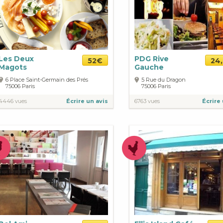
Les Deux
PDG Rive
52€
24
Magots
Gauche
6 Place Saint-Germain des Prés
5 Rue du Dragon
75006
Paris
75006
Paris
4446 vues
Écrire un avis
6763 vues
Écrire 