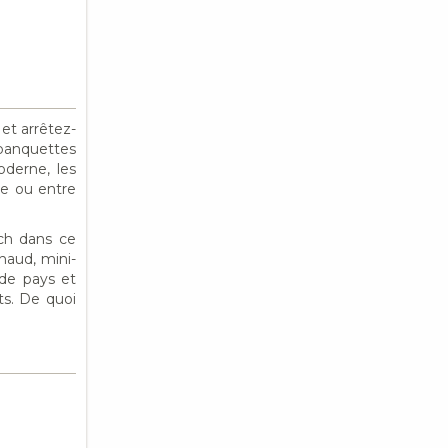
et arrêtez-
 banquettes
oderne, les
le ou entre
nch dans ce
haud, mini-
 de pays et
rts. De quoi