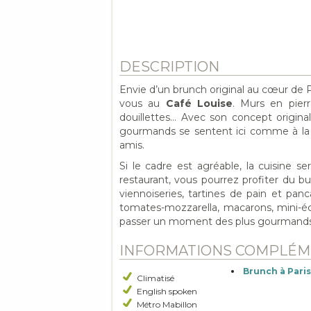
DESCRIPTION
Envie d’un brunch original au cœur de P
vous au
Café Louise
. Murs en pierr
douillettes… Avec son concept origina
gourmands se sentent ici comme à la m
amis.
Si le cadre est agréable, la cuisine s
restaurant, vous pourrez profiter du b
viennoiseries, tartines de pain et pa
tomates-mozzarella, macarons, mini-éclai
passer un moment des plus gourmands e
INFORMATIONS COMPLÉM
Brunch à Pari
Climatisé
English spoken
Métro Mabillon