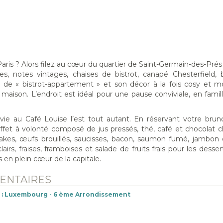
aris ? Alors filez au cœur du quartier de Saint-Germain-des-Prés 
es, notes vintages, chaises de bistrot, canapé Chesterfield,
l de « bistrot-appartement » et son décor à la fois cosy et m
aison. L’endroit est idéal pour une pause conviviale, en famil
ervie au Café Louise l’est tout autant. En réservant votre bru
uffet à volonté composé de jus pressés, thé, café et chocolat c
ncakes, œufs brouillés, saucisses, bacon, saumon fumé, jambon
rs, fraises, framboises et salade de fruits frais pour les desse
n plein cœur de la capitale.
ENTAIRES
s : Luxembourg - 6 ème Arrondissement