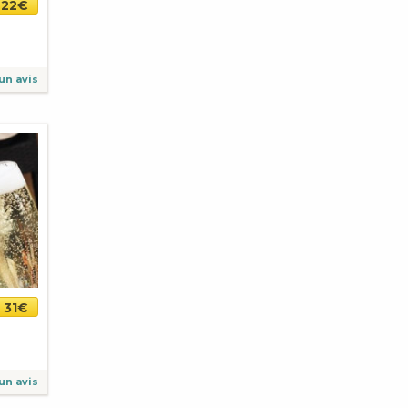
-22€
un avis
31€
un avis