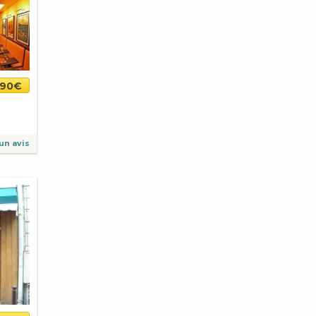
,90€
un avis