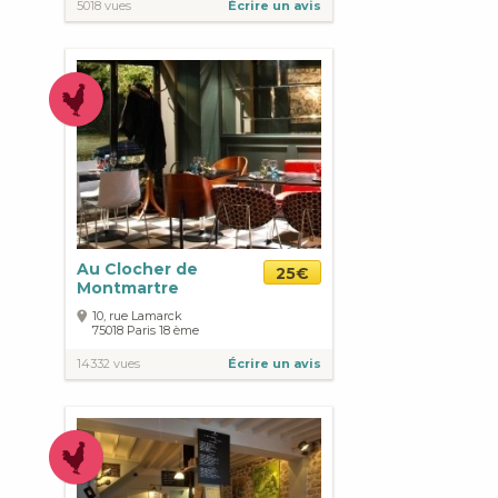
5018 vues
Écrire un avis
Au Clocher de
25€
Montmartre
10, rue Lamarck
75018
Paris
18 ème
14332 vues
Écrire un avis