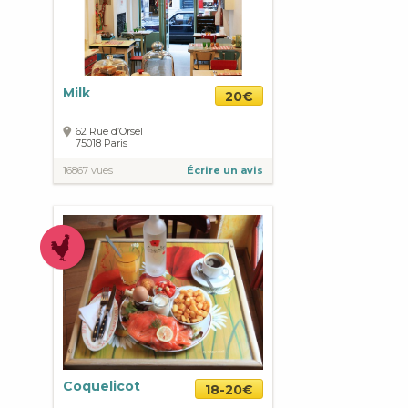
Milk
20€
62 Rue d’Orsel
75018
Paris
16867 vues
Écrire un avis
Coquelicot
18-20€