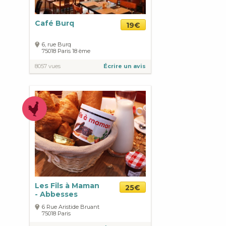
Café Burq
19€
6, rue Burq
75018
Paris
18 ème
8057 vues
Écrire un avis
Les Fils à Maman
25€
- Abbesses
6 Rue Aristide Bruant
75018
Paris