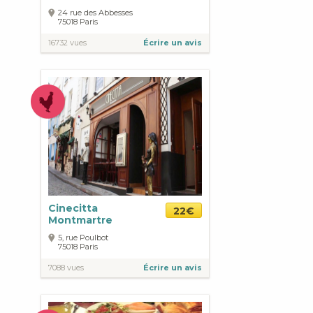
24 rue des Abbesses
75018
Paris
16732 vues
Écrire un avis
Cinecitta
22€
Montmartre
5, rue Poulbot
75018
Paris
7088 vues
Écrire un avis