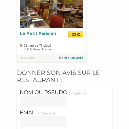
Le Petit Parisien
22€
28, rue de Tholozé
75018
Paris
18 ème
9718 vues
Écrire un avis
DONNER SON AVIS SUR LE
RESTAURANT :
NOM OU PSEUDO
(obligatoire)
EMAIL
(obligatoire)