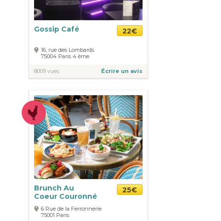
Gossip Café
22€
16, rue des Lombards
75004
Paris
4 ème
8009 vues
Écrire un avis
Brunch Au
25€
Coeur Couronné
6 Rue de la Ferronnerie
75001
Paris