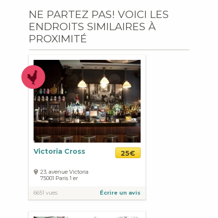
NE PARTEZ PAS! VOICI LES
ENDROITS SIMILAIRES À
PROXIMITÉ
Victoria Cross
25€
23, avenue Victoria
75001
Paris
1 er
6651 vues
Écrire un avis