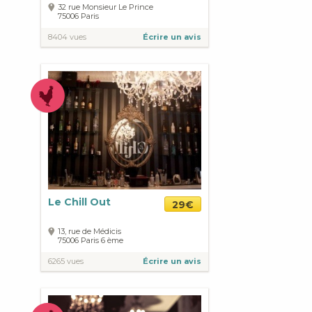
32 rue Monsieur Le Prince
75006
Paris
8404 vues
Écrire un avis
Le Chill Out
29€
13, rue de Médicis
75006
Paris
6 ème
6265 vues
Écrire un avis