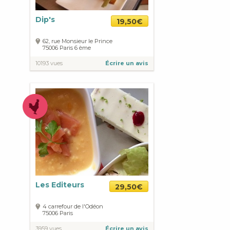
Dip's
19,50€
62, rue Monsieur le Prince
75006
Paris
6 ème
10193 vues
Écrire un avis
Les Editeurs
29,50€
4 carrefour de l'Odéon
75006
Paris
3959 vues
Écrire un avis