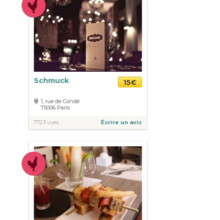
Schmuck
15€
1, rue de Condé
75006
Paris
7723 vues
Écrire un avis