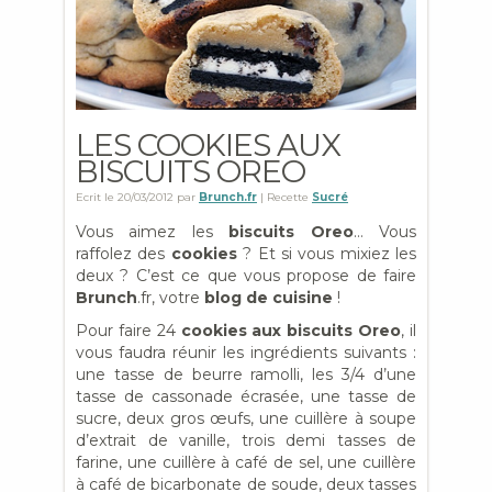
LES COOKIES AUX
BISCUITS OREO
Ecrit le
20/03/2012
par
Brunch.fr
| Recette
Sucré
Vous aimez les
biscuits Oreo
… Vous
raffolez des
cookies
? Et si vous mixiez les
deux ? C’est ce que vous propose de faire
Brunch
.fr, votre
blog de cuisine
!
Pour faire 24
cookies aux biscuits Oreo
, il
vous faudra réunir les ingrédients suivants :
une tasse de beurre ramolli, les 3/4 d’une
tasse de cassonade écrasée, une tasse de
sucre, deux gros œufs, une cuillère à soupe
d’extrait de vanille, trois demi tasses de
farine, une cuillère à café de sel, une cuillère
à café de bicarbonate de soude, deux tasses