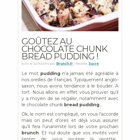
GOÛTEZ AU
CHOCOLATE CHUNK
BREAD PUDDING !
Ecrit le
22/10/2014
par
Brunch.fr
| Recette
Sucré
Le mot
pudding
n’a jamais été agréable à
nos oreilles de Français. Typiquement anglo-
saxon, nous avons tendance à le bouder. A
tort. Nous allons en effet vous prouver qu’il
y a moyen de se régaler, notamment avec
le chocolate chunk
bread pudding
…
Ok, le nom est compliqué, on vous l’accorde
mais on peut d’ores et déjà vous assurer
qu’il fera l’unanimité lors de votre prochain
brunch
. Et nul doute que vos invités vont
tenter de vous soutirer la recette…