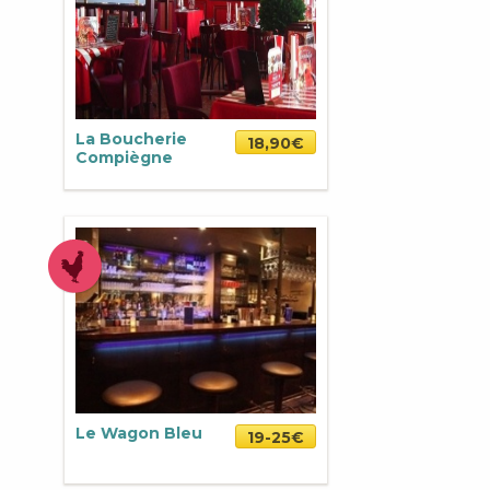
La Boucherie
18,90€
Compiègne
Le Wagon Bleu
19-25€