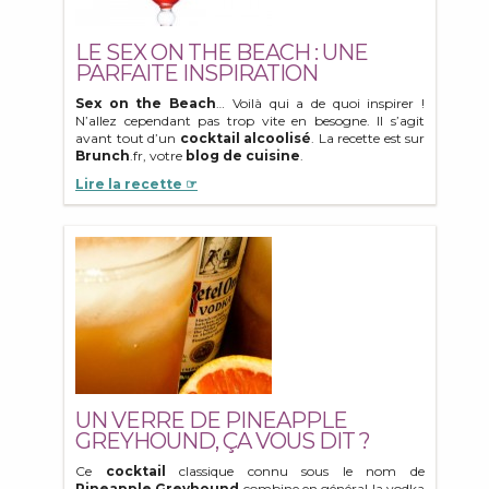
LE SEX ON THE BEACH : UNE
PARFAITE INSPIRATION
Sex on the Beach
… Voilà qui a de quoi inspirer !
N’allez cependant pas trop vite en besogne. Il s’agit
avant tout d’un
cocktail alcoolisé
. La recette est sur
Brunch
.fr, votre
blog de cuisine
.
Lire la recette ☞
UN VERRE DE PINEAPPLE
GREYHOUND, ÇA VOUS DIT ?
Ce
cocktail
classique connu sous le nom de
Pineapple Greyhound
combine en général la vodka