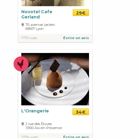
Novotel Cafe
29€
Gerland
70, avenue Leclerc
69007
Lyon
7770 vues
Écrire un avis
L'Orangerie
34€
2 rue des Étuves
13100
Aix-en-Provence
11374 vues
Écrire un avis