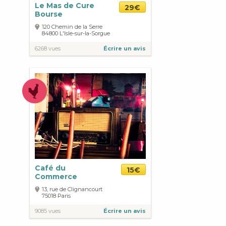
Le Mas de Cure
29€
Bourse
120 Chemin de la Serre
84800
L'Isle-sur-la-Sorgue
6268 vues
Écrire un avis
Café du
15€
Commerce
13, rue de Clignancourt
75018
Paris
9085 vues
Écrire un avis