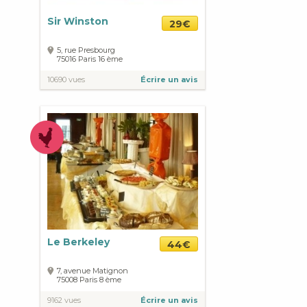
Sir Winston
29€
5, rue Presbourg
75016
Paris
16 ème
10690 vues
Écrire un avis
Le Berkeley
44€
7, avenue Matignon
75008
Paris
8 ème
9162 vues
Écrire un avis