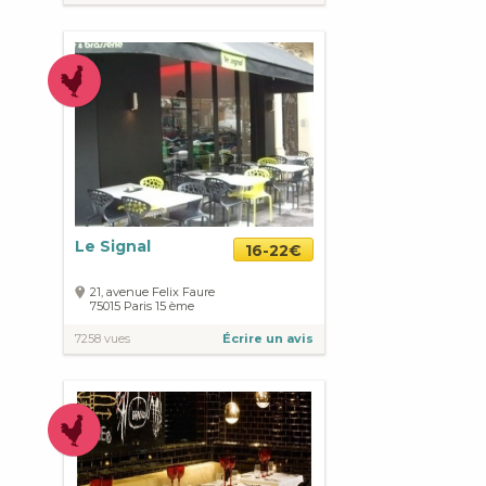
Le Signal
16-22€
21, avenue Felix Faure
75015
Paris
15 ème
7258 vues
Écrire un avis