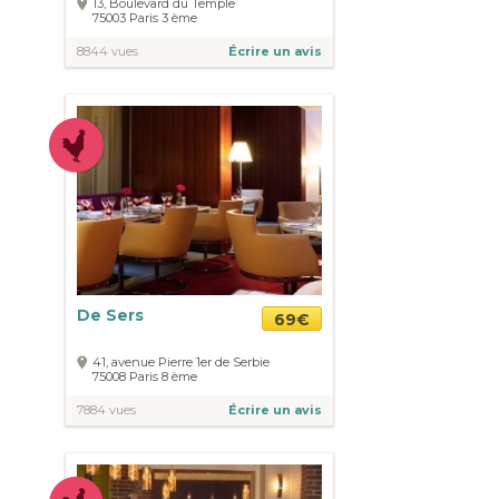
13, Boulevard du Temple
75003
Paris
3 ème
8844 vues
Écrire un avis
De Sers
69€
41, avenue Pierre 1er de Serbie
75008
Paris
8 ème
7884 vues
Écrire un avis