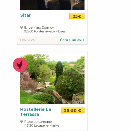
Sitar
25€
8, rue Marx Dormoy
92260
Fontenay-aux-Roses
6102 vues
Écrire un avis
Hostellerie La
25-50 €
Terrassa
Place de Larroque
46120
Lacapelle-Marival