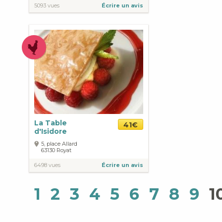
5093 vues
Écrire un avis
La Table
41€
d'Isidore
5, place Allard
63130
Royat
6498 vues
Écrire un avis
1
2
3
4
5
6
7
8
9
1