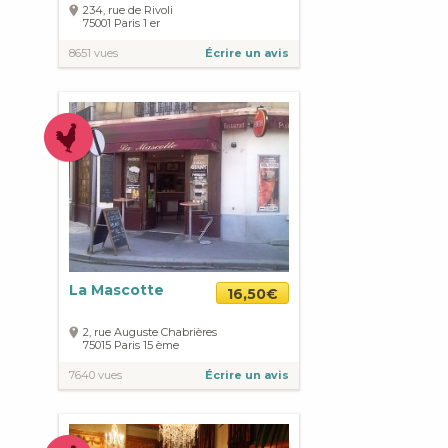
234, rue de Rivoli
75001
Paris
1 er
8651 vues
Écrire un avis
La Mascotte
16,50€
2, rue Auguste Chabrières
75015
Paris
15 ème
7640 vues
Écrire un avis