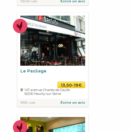
10048 vues
Écrire un avis
Le PasSage
13,50-19€
147, avenue Charles de Gaulle
92200
Neuilly-sur-Seine
9956 vues
Écrire un avis