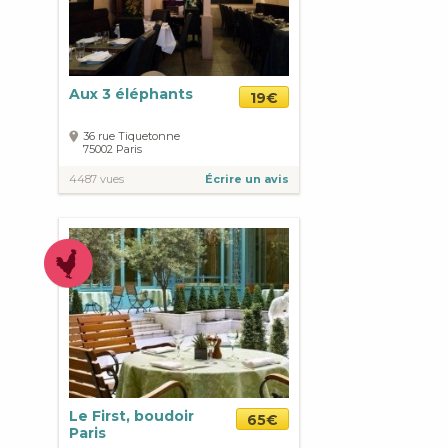
Aux 3 éléphants
19€
36 rue Tiquetonne
75002
Paris
4487 vues
Écrire un avis
Le First, boudoir
65€
Paris