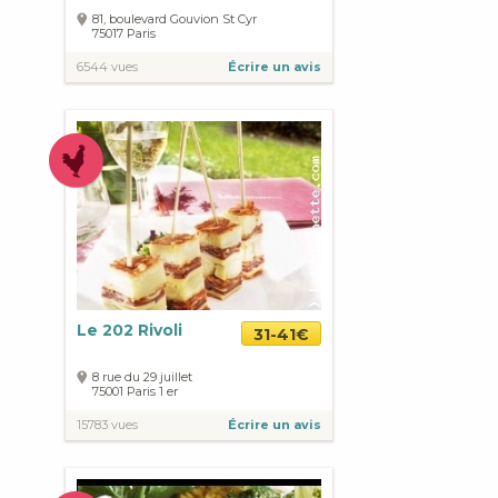
81, boulevard Gouvion St Cyr
75017
Paris
6544 vues
Écrire un avis
Le 202 Rivoli
31-41€
8 rue du 29 juillet
75001
Paris
1 er
15783 vues
Écrire un avis