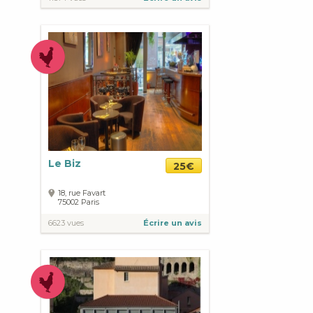
Le Biz
25€
18, rue Favart
75002
Paris
6623 vues
Écrire un avis