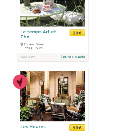
Le temps Art et
20€
Thé
85 rue Desaix
37000
Tours
7401 vues
Écrire un avis
Les Heures
98€