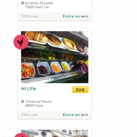
8 rue du 29 juillet
75001
Paris
1 er
15783 vues
Écrire un avis
Hi Life
30€
3 Avenue Fleurs
06000
Nice
7340 vues
Écrire un avis