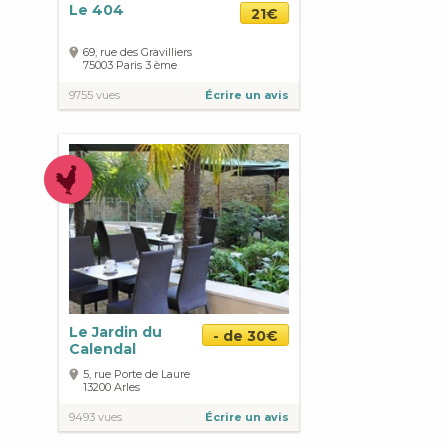
Le 404
21€
69, rue des Gravilliers
75003
Paris
3 ème
9755 vues
Écrire un avis
Le Jardin du
- de 30€
Calendal
5, rue Porte de Laure
13200
Arles
9493 vues
Écrire un avis