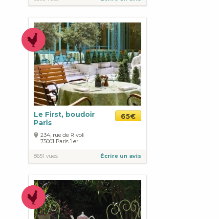
Le First, boudoir
65€
Paris
234, rue de Rivoli
75001
Paris
1 er
8651 vues
Écrire un avis