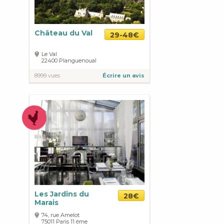
Château du Val
29-48€
Le Val
22400
Planguenoual
8999 vues
Écrire un avis
Les Jardins du
28€
Marais
74, rue Amelot
75011
Paris
11 ème