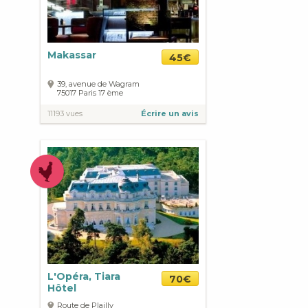
Makassar
45€
39, avenue de Wagram
75017
Paris
17 ème
11193 vues
Écrire un avis
L'Opéra, Tiara
70€
Hôtel
Route de Plailly