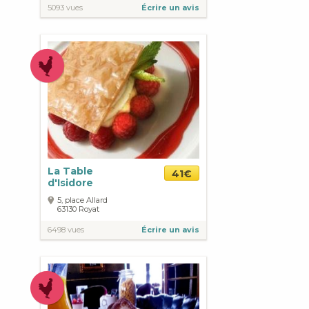
5093 vues
Écrire un avis
La Table
41€
d'Isidore
5, place Allard
63130
Royat
6498 vues
Écrire un avis