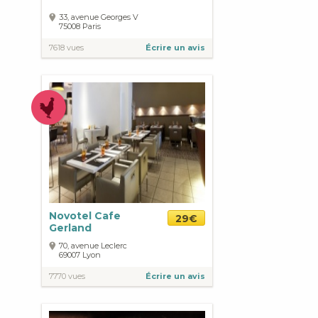
33, avenue Georges V
75008
Paris
7618 vues
Écrire un avis
Novotel Cafe
29€
Gerland
70, avenue Leclerc
69007
Lyon
7770 vues
Écrire un avis