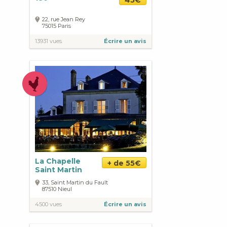
45€
22, rue Jean Rey
75015
Paris
13931 vues
Écrire un avis
La Chapelle
+ de 55€
Saint Martin
33, Saint Martin du Fault
87510
Nieul
4500 vues
Écrire un avis