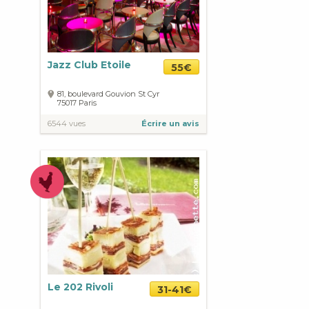
Jazz Club Etoile
55€
81, boulevard Gouvion St Cyr
75017
Paris
6544 vues
Écrire un avis
Le 202 Rivoli
31-41€