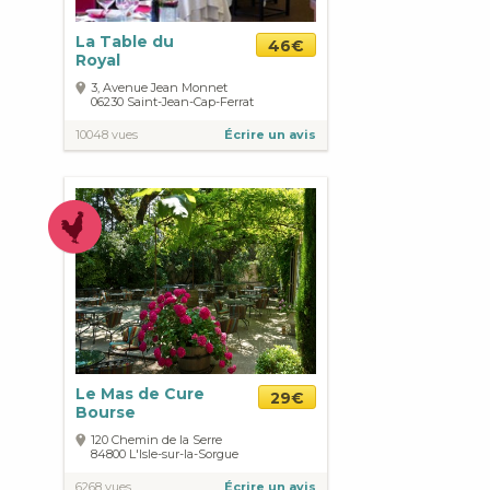
La Table du
46€
Royal
3, Avenue Jean Monnet
06230
Saint-Jean-Cap-Ferrat
10048 vues
Écrire un avis
Le Mas de Cure
29€
Bourse
120 Chemin de la Serre
84800
L'Isle-sur-la-Sorgue
6268 vues
Écrire un avis