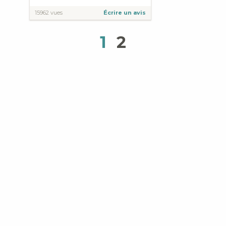
15962 vues
Écrire un avis
1
2