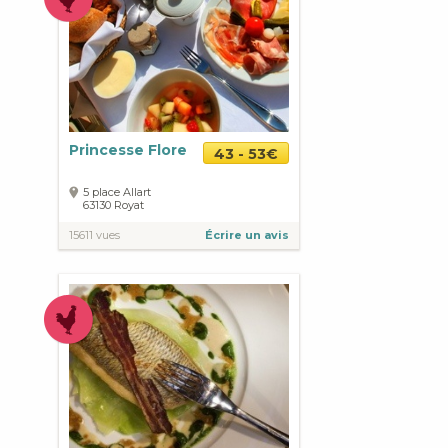
Princesse Flore
43 - 53€
5 place Allart
63130
Royat
15611 vues
Écrire un avis