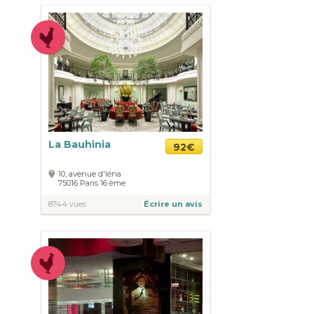
La Bauhinia
92€
10, avenue d'Iéna
75016
Paris
16 ème
8744 vues
Écrire un avis