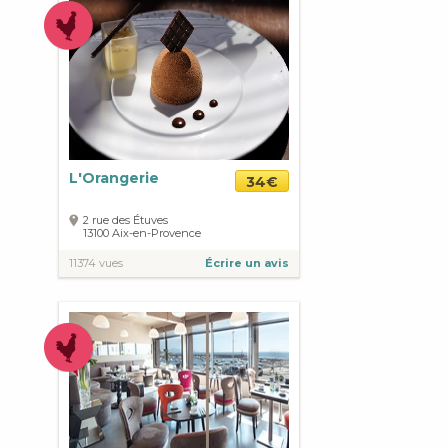
L'Orangerie
34€
2 rue des Étuves
13100
Aix-en-Provence
11374 vues
Écrire un avis