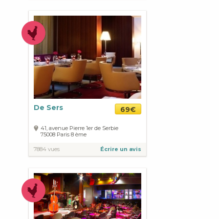
De Sers
69€
41, avenue Pierre 1er de Serbie
75008
Paris
8 ème
7884 vues
Écrire un avis