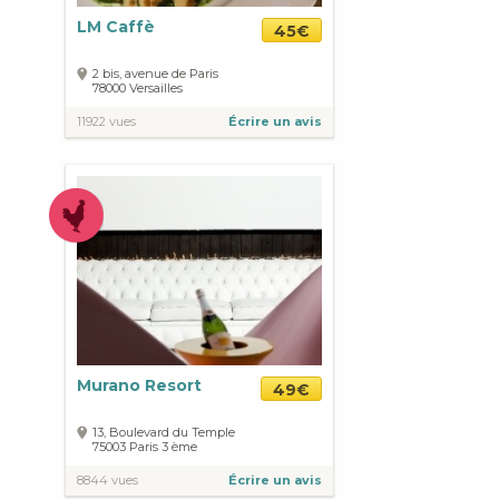
LM Caffè
45€
2 bis, avenue de Paris
78000
Versailles
11922 vues
Écrire un avis
Murano Resort
49€
13, Boulevard du Temple
75003
Paris
3 ème
8844 vues
Écrire un avis