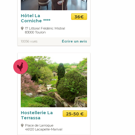
Hôtel La
36€
Corniche ****
17 Littoral Frédéric Mistral
83000
Toulon
10056 vues
Écrire un avis
Hostellerie La
25-50 €
Terrassa
Place de Larroque
46120
Lacapelle-Marival