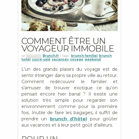
COMMENT ÊTRE UN
VOYAGEUR IMMOBILE
Le
15/02/2013
.
Brunch.fr
| Tags :
brunch familial
,
brunch
hotel
,
sucré-salé
,
vacances
,
voyage
,
weekend
L’un des grands plaisirs du voyage est de
sentir étranger dans sa propre ville au retour.
Comment redécouvrir le familier et
s’amuser de trouver exotique ce qu’on
pensait encore hier banal ? Il existe une
solution très simple pour regarder son
environnement comme pour la première
fois. Inutile de faire les bagages, il suffit de
prendre un
brunch d’hôtel
pour goûter
aux vacances et à leur petit goût d’ailleurs.
POUR UN