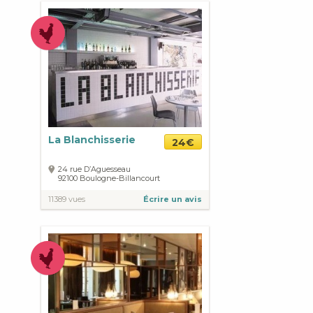
La Blanchisserie
24€
24 rue D’Aguesseau
92100
Boulogne-Billancourt
11389 vues
Écrire un avis