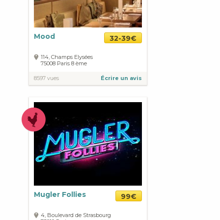
Mood
32-39€
114, Champs Elysées
75008
Paris
8 ème
8597 vues
Écrire un avis
Mugler Follies
99€
4, Boulevard de Strasbourg