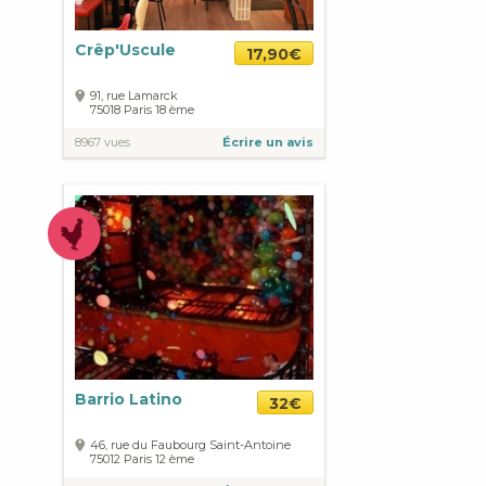
Crêp'Uscule
17,90€
91, rue Lamarck
75018
Paris
18 ème
8967 vues
Écrire un avis
Barrio Latino
32€
46, rue du Faubourg Saint-Antoine
75012
Paris
12 ème