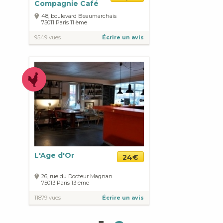
Compagnie Café
48, boulevard Beaumarchais
75011
Paris
11 ème
9549 vues
Écrire un avis
L'Age d'Or
24€
26, rue du Docteur Magnan
75013
Paris
13 ème
11879 vues
Écrire un avis