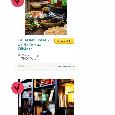
La Bellevilloise -
23-29€
La Halle aux
Oliviers
19-21 rue Boyer
75020
Paris
20903 vues
Écrire un avis