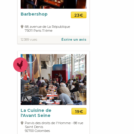
Barbershop
23€
68, avenue de La République
75011
Paris
11 ème
12389 vues
Écrire un avis
La Cuisine de
19€
l'Avant Seine
Parvis des droits de l'Homme - 88 rue
Saint Denis
92700
Colombes