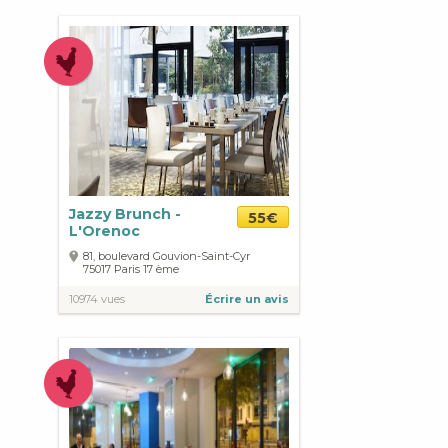
Jazzy Brunch -
55€
L'Orenoc
81, boulevard Gouvion-Saint-Cyr
75017
Paris
17 ème
10974 vues
Écrire un avis