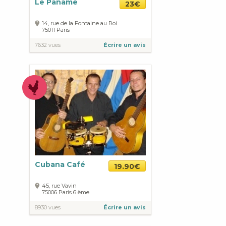
Le Paname
23€
14, rue de la Fontaine au Roi
75011
Paris
7632 vues
Écrire un avis
Cubana Café
19.90€
45, rue Vavin
75006
Paris
6 ème
8930 vues
Écrire un avis