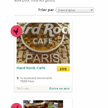
aura pour tous les goûts.
Trier par :
Hard Rock Café
20€
14 boulevard Montmartre
75009
Paris
7653 vues
Écrire un avis