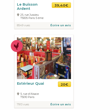
Le Buisson
39,40€
Ardent
25, rue Jussieu
75005
Paris
5 ème
8549 vues
Écrire un avis
Extérieur Quai
20€
5, rue d'Alsace
75010
Paris
7913 vues
Écrire un avis