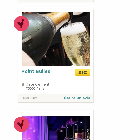
Point Bulles
31€
7, rue Clément
75006
Paris
11801 vues
Écrire un avis