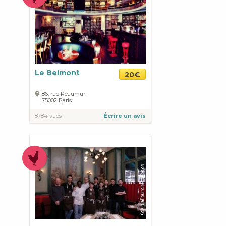
Le Belmont
20€
86, rue Réaumur
75002
Paris
8784 vues
Écrire un avis