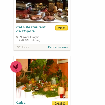
Café Restaurant
20€
de l'Opéra
19, place Broglie
67000
Strasbourg
15293 vues
Écrire un avis
Cuba
24,5€