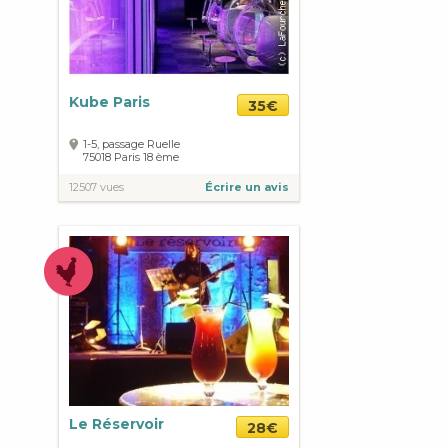
Kube Paris
35€
1-5, passage Ruelle
75018
Paris
18 ème
12507 vues
Écrire un avis
Le Réservoir
28€