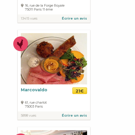
16, rue de la Forge Royale
75011
Paris
11 ème
13415 vues
Écrire un avis
Marcovaldo
21€
61, rue charlot
75003
Paris
5898 vues
Écrire un avis