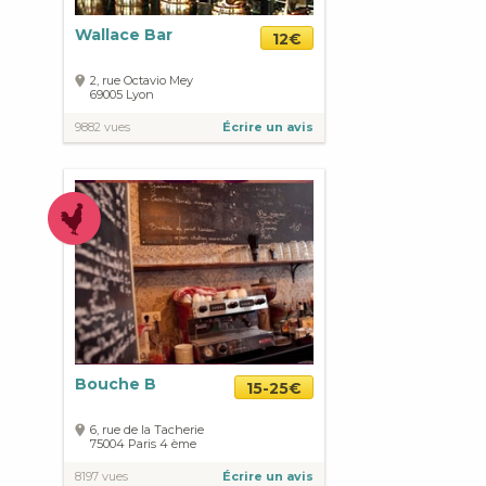
Wallace Bar
12€
2, rue Octavio Mey
69005
Lyon
9882 vues
Écrire un avis
Bouche B
15-25€
6, rue de la Tacherie
75004
Paris
4 ème
8197 vues
Écrire un avis