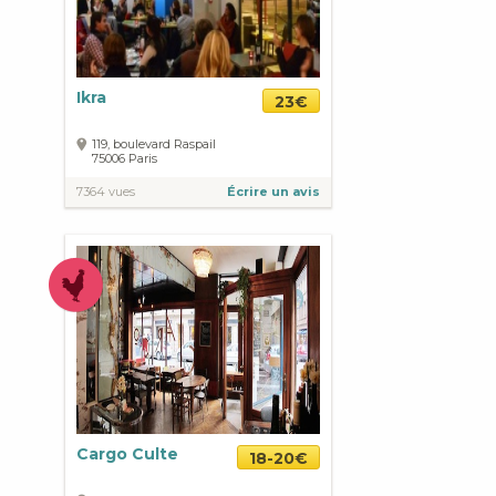
Ikra
23€
119, boulevard Raspail
75006
Paris
7364 vues
Écrire un avis
Cargo Culte
18-20€