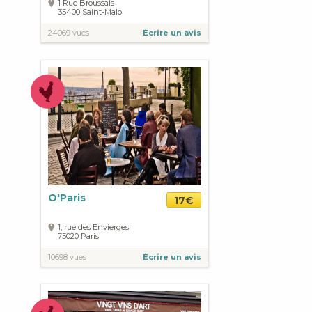
1 Rue Broussais
35400
Saint-Malo
24069 vues
Écrire un avis
O'Paris
17€
1, rue des Envierges
75020
Paris
10698 vues
Écrire un avis