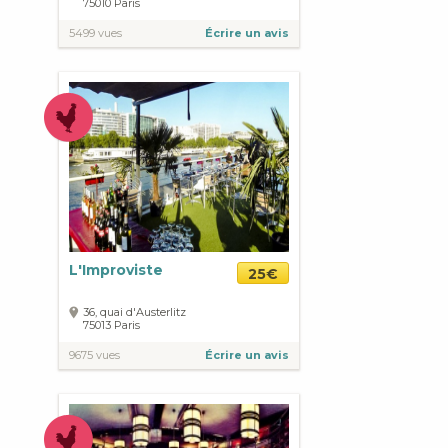
75010
Paris
5499 vues
Écrire un avis
L'Improviste
25€
36, quai d'Austerlitz
75013
Paris
9675 vues
Écrire un avis