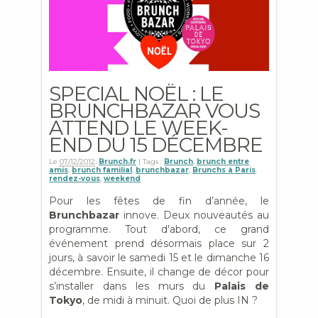
SPECIAL NOËL : LE
BRUNCHBAZAR VOUS
ATTEND LE WEEK-
END DU 15 DÉCEMBRE
Le
07/12/2012
.
Brunch.fr
| Tags :
Brunch
,
brunch entre
amis
,
brunch familial
,
brunchbazar
,
Brunchs à Paris
,
rendez-vous
,
weekend
Pour les fêtes de fin d’année, le
Brunchbazar
innove. Deux nouveautés au
programme. Tout d’abord, ce grand
événement prend désormais place sur 2
jours, à savoir le samedi 15 et le dimanche 16
décembre. Ensuite, il change de décor pour
s’installer dans les murs du
Palais de
Tokyo
, de midi à minuit. Quoi de plus IN ?