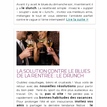
Avant il y avait le blues du dimanche soir, maintenant il
y a
le slunch
. La recette est simple : mixez le «
supper
– souper
» avec le «
lunch
« , invitez vos meilleurs amis,
mélangez le tout et vous obtenez l’antidote parfait
contre le vague à l’âme intempestif.
Lire la suite ☞
LA SOLUTION CONTRE LE BLUES
DE LA RENTRÉE : LE DRUNCH
Oubliez coquillages, bikini et crustacés ! Vous voilà de
retour
avec des
nouvelles résolutions
pour partir
du bon pied : faire du sport ou être plus audacieux au
travail. Oh, la, la,
pas si vite
! Ne perdez pas si
rapidement vos
bonnes habitudes des
vacances
.
Pour prolonger l’été et son insouciance,
invitez vos
amis
à partager la dernière tendance festive :
le