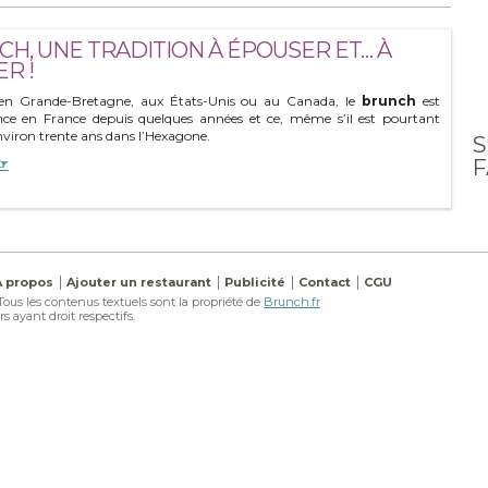
CH, UNE TRADITION À ÉPOUSER ET… À
R !
en Grande-Bretagne, aux États-Unis ou au Canada, le
brunch
est
ce en France depuis quelques années et ce, même s’il est pourtant
nviron trente ans dans l’Hexagone.
S
F
 ☞
À propos
Ajouter un restaurant
Publicité
Contact
CGU
 Tous les contenus textuels sont la propriété de
Brunch.fr
s ayant droit respectifs.