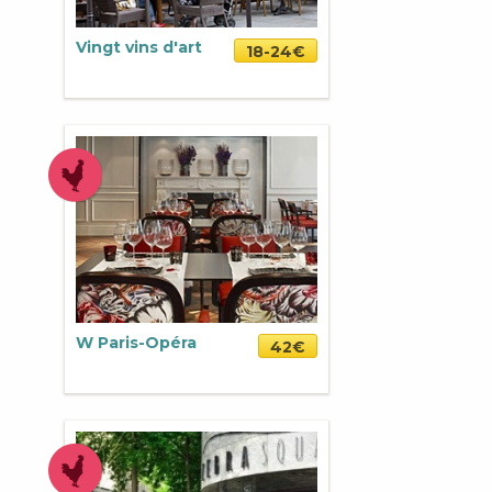
Vingt vins d'art
18-24€
W Paris-Opéra
42€