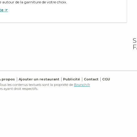
ée autour de la garniture de votre choix.
te ☞
S
F
À propos
Ajouter un restaurant
Publicité
Contact
CGU
 Tous les contenus textuels sont la propriété de
Brunch.fr
s ayant droit respectifs.