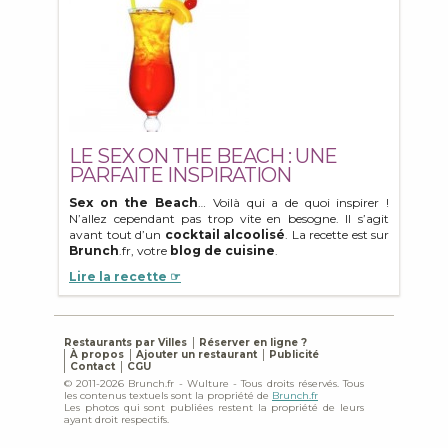
LE SEX ON THE BEACH : UNE
PARFAITE INSPIRATION
Sex on the Beach
… Voilà qui a de quoi inspirer !
N’allez cependant pas trop vite en besogne. Il s’agit
avant tout d’un
cocktail alcoolisé
. La recette est sur
Brunch
.fr, votre
blog de cuisine
.
Lire la recette ☞
Restaurants par Villes
Réserver en ligne ?
À propos
Ajouter un restaurant
Publicité
Contact
CGU
© 2011-2026 Brunch.fr - Wulture - Tous droits réservés. Tous
les contenus textuels sont la propriété de
Brunch.fr
Les photos qui sont publiées restent la propriété de leurs
ayant droit respectifs.