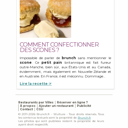
COMMENT CONFECTIONNER
DES SCONES ?
Impossible de parler de
brunch
sans mentionner le
scone
. Ce
petit pain
britannique est fait fureur
outre-Manche, bien sûr, aux États-Unis et au Canada,
évidemment, mais également en Nouvelle-Zélande et
en Australie. En France, il est méconnu. Dommage…
Lire la recette ☞
Restaurants par Villes
Réserver en ligne ?
À propos
Ajouter un restaurant
Publicité
Contact
CGU
© 2011-2026 Brunch.fr - Wulture - Tous droits réservés. Tous
les contenus textuels sont la propriété de
Brunch.fr
Les photos qui sont publiées restent la propriété de leurs
ayant droit respectifs.