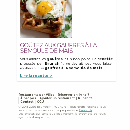
GOÛTEZ AUX GAUFRES À LA
SEMOULE DE MAÏS
Vous adorez les
gaufres
? Un bon point. La
recette
proposée par
Brunch
.fr, ne devrait pas vous laisser
indifférent : les
gaufres à la semoule de maïs
.
Lire la recette ☞
Restaurants par Villes
Réserver en ligne ?
À propos
Ajouter un restaurant
Publicité
Contact
CGU
© 2011-2026 Brunch.fr - Wulture - Tous droits réservés. Tous
les contenus textuels sont la propriété de
Brunch.fr
Les photos qui sont publiées restent la propriété de leurs
ayant droit respectifs.