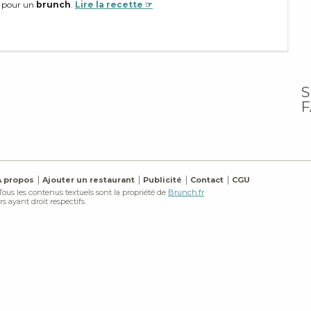
te pour un
brunch
.
Lire la recette ☞
S
F
À propos
Ajouter un restaurant
Publicité
Contact
CGU
 Tous les contenus textuels sont la propriété de
Brunch.fr
s ayant droit respectifs.