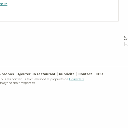
te ☞
S
F
À propos
Ajouter un restaurant
Publicité
Contact
CGU
 Tous les contenus textuels sont la propriété de
Brunch.fr
s ayant droit respectifs.