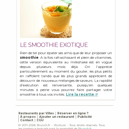
LE SMOOTHIE EXOTIQUE
Rien de tel pour épater ses amis que de leur proposer un
smoothie
. A la fois rafraichissant et plein de vitamines,
cette version équivalente au milkshake est en vogue
depuis plusieurs mois déjà. On l’apprécie
particulièrement au moment du gouter, les plus petits
en raffolent tandis que les plus grands apprécient de
découvrir de nouveaux mélanges de saveurs. La rapidité
d’exécution est renversante, puisqu’en quelques
minutes à peine vous pourrez faire partager votre
smoothie à tous vos invités.
Lire la recette ☞
Restaurants par Villes
Réserver en ligne ?
À propos
Ajouter un restaurant
Publicité
Contact
CGU
© 2011-2026 Brunch.fr - Wulture - Tous droits réservés. Tous
les contenus textuels sont la propriété de
Brunch.fr