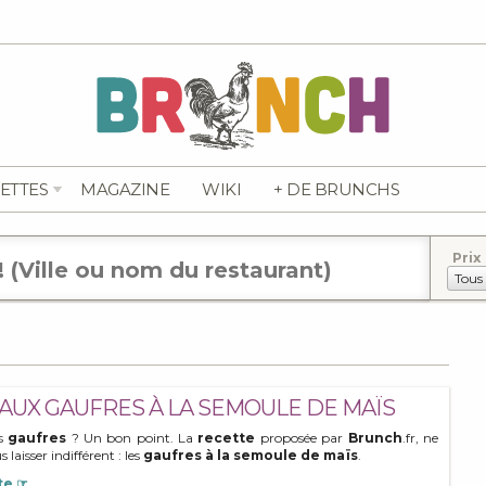
ETTES
MAGAZINE
WIKI
+ DE BRUNCHS
Prix
AUX GAUFRES À LA SEMOULE DE MAÏS
es
gaufres
? Un bon point. La
recette
proposée par
Brunch
.fr, ne
 laisser indifférent : les
gaufres à la semoule de maïs
.
te ☞