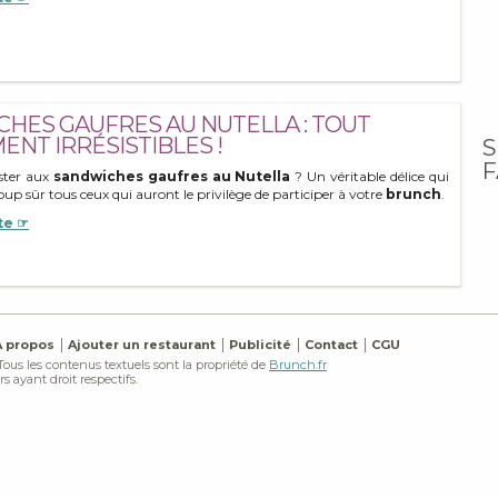
HES GAUFRES AU NUTELLA : TOUT
ENT IRRÉSISTIBLES !
S
F
ster aux
sandwiches gaufres au Nutella
? Un véritable délice qui
up sûr tous ceux qui auront le privilège de participer à votre
brunch
.
te ☞
À propos
Ajouter un restaurant
Publicité
Contact
CGU
 Tous les contenus textuels sont la propriété de
Brunch.fr
s ayant droit respectifs.