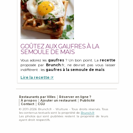
GOÛTEZ AUX GAUFRES À LA
SEMOULE DE MAÏS
Vous adorez les
gaufres
? Un bon point. La
recette
proposée par
Brunch
.fr, ne devrait pas vous laisser
indifférent : les
gaufres à la semoule de maïs
.
Lire la recette ☞
Restaurants par Villes
Réserver en ligne ?
À propos
Ajouter un restaurant
Publicité
Contact
CGU
© 2011-2026 Brunch.fr - Wulture - Tous droits réservés. Tous
les contenus textuels sont la propriété de
Brunch.fr
Les photos qui sont publiées restent la propriété de leurs
ayant droit respectifs.