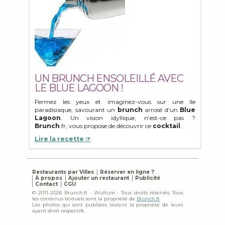
UN BRUNCH ENSOLEILLÉ AVEC
LE BLUE LAGOON !
Fermez les yeux et imaginez-vous sur une île
paradisiaque, savourant un
brunch
arrosé d’un
Blue
Lagoon
. Un vision idyllique, n’est-ce pas ?
Brunch
.fr, vous propose de découvrir ce
cocktail
.
Lire la recette ☞
Restaurants par Villes
Réserver en ligne ?
À propos
Ajouter un restaurant
Publicité
Contact
CGU
© 2011-2026 Brunch.fr - Wulture - Tous droits réservés. Tous
les contenus textuels sont la propriété de
Brunch.fr
Les photos qui sont publiées restent la propriété de leurs
ayant droit respectifs.