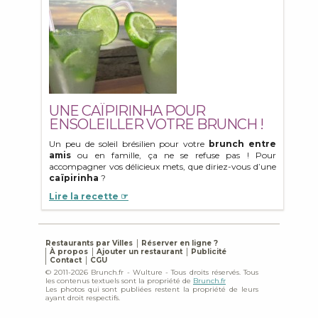
UNE CAÏPIRINHA POUR
ENSOLEILLER VOTRE BRUNCH !
Un peu de soleil brésilien pour votre
brunch entre
amis
ou en famille, ça ne se refuse pas ! Pour
accompagner vos délicieux mets, que diriez-vous d’une
caïpirinha
?
Lire la recette ☞
Restaurants par Villes
Réserver en ligne ?
À propos
Ajouter un restaurant
Publicité
Contact
CGU
© 2011-2026 Brunch.fr - Wulture - Tous droits réservés. Tous
les contenus textuels sont la propriété de
Brunch.fr
Les photos qui sont publiées restent la propriété de leurs
ayant droit respectifs.