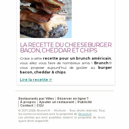
LA RECETTE DU CHEESEBURGER
BACON, CHEDDAR ET CHIPS
Grâce à cette
recette pour un
brunch américain
,
vous allez vous faire de nombreux amis !
Brunch
.fr
vous propose aujourd’hui de goûter au
burger
bacon, cheddar & chips
.
Lire la recette ☞
Restaurants par Villes
Réserver en ligne ?
À propos
Ajouter un restaurant
Publicité
Contact
CGU
© 2011-2026 Brunch.fr - Wulture - Tous droits réservés. Tous
les contenus textuels sont la propriété de
Brunch.fr
Les photos qui sont publiées restent la propriété de leurs
ayant droit respectifs.