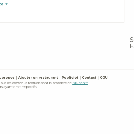
te ☞
S
F
À propos
Ajouter un restaurant
Publicité
Contact
CGU
 Tous les contenus textuels sont la propriété de
Brunch.fr
s ayant droit respectifs.