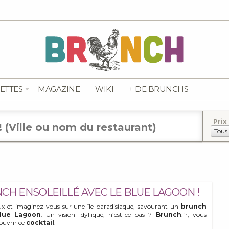
ETTES
MAGAZINE
WIKI
+ DE BRUNCHS
Prix
CH ENSOLEILLÉ AVEC LE BLUE LAGOON !
ux et imaginez-vous sur une île paradisiaque, savourant un
brunch
lue Lagoon
. Un vision idyllique, n’est-ce pas ?
Brunch
.fr, vous
ouvrir ce
cocktail
.