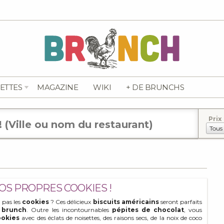
ETTES
MAGAZINE
WIKI
+ DE BRUNCHS
Prix
VOS PROPRES COOKIES !
 pas les
cookies
? Ces délicieux
biscuits américains
seront parfaits
n
brunch
. Outre les incontournables
pépites de chocolat
, vous
ookies
avec des éclats de noisettes, des raisons secs, de la noix de coco