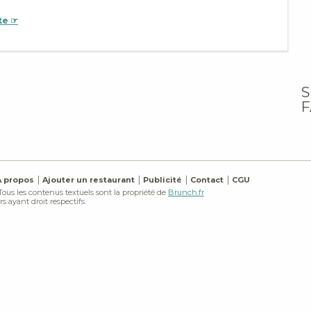
te ☞
S
F
À propos
Ajouter un restaurant
Publicité
Contact
CGU
 Tous les contenus textuels sont la propriété de
Brunch.fr
s ayant droit respectifs.