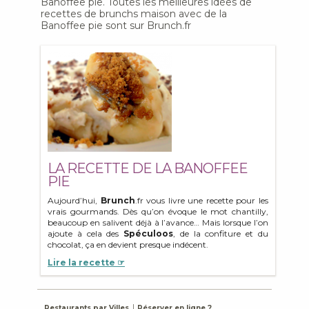
Banoffee pie. Toutes les meilleures idées de
recettes de brunchs maison avec de la
Banoffee pie sont sur Brunch.fr
LA RECETTE DE LA BANOFFEE
PIE
Aujourd’hui,
Brunch
.fr vous livre une recette pour les
vrais gourmands. Dès qu’on évoque le mot chantilly,
beaucoup en salivent déjà à l’avance… Mais lorsque l’on
ajoute à cela des
Spéculoos
, de la confiture et du
chocolat, ça en devient presque indécent.
Lire la recette ☞
Restaurants par Villes
Réserver en ligne ?