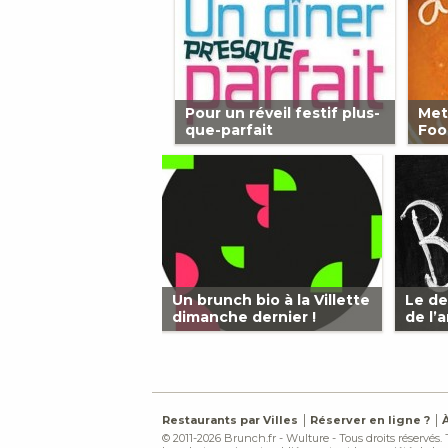
Pour un réveil festif plus-
Met
que-parfait
Foo
Un brunch bio à la Villette
Le de
dimanche dernier !
de l’
Restaurants par Villes
Réserver en ligne ?
© 2011-2026 Brunch.fr - Wulture - Tous droits réservés.