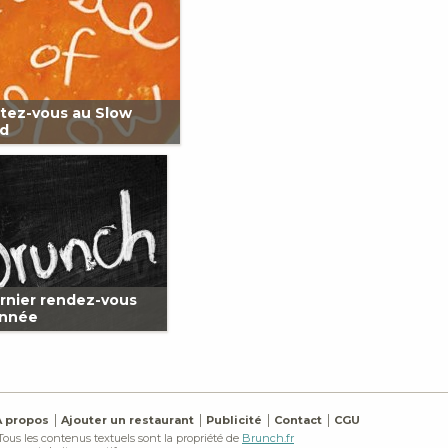
tez-vous au Slow
d
rnier rendez-vous
année
À propos
Ajouter un restaurant
Publicité
Contact
CGU
 Tous les contenus textuels sont la propriété de
Brunch.fr