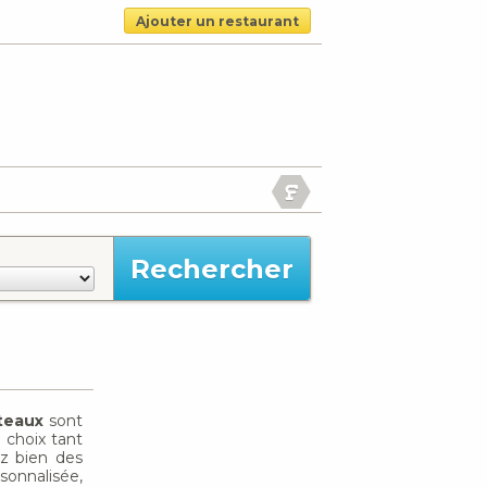
Ajouter un restaurant
teaux
sont
n choix tant
ez bien des
sonnalisée,